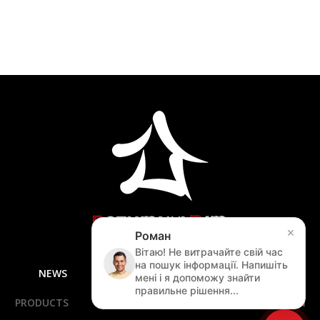
×
Роман
Вітаю! Не витрачайте свій час
на пошук інформації. Напишіть
NEWS
F.A.Q
SHIPPING
MEASURING
мені і я допоможу знайти
правильне рішення...
PRODUCTS
SERVICES
SPECIALS
NAVIGATION