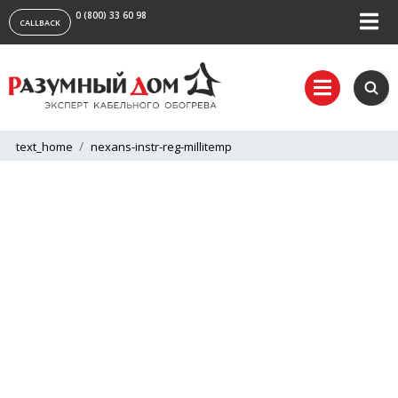
0 (800) 33 60 98
CALLBACK
text_home
nexans-instr-reg-millitemp