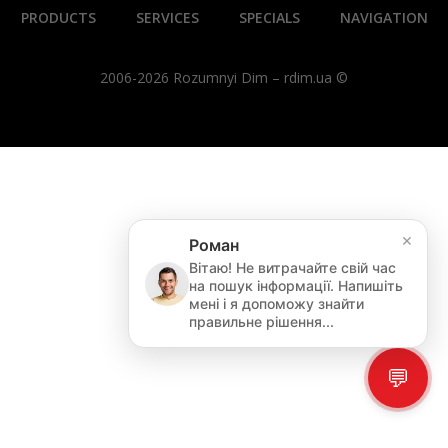
PRODUCTS
SERVICES
SPECIALS
NAVIGATION
2006-2026 Rozumnyi Dim – rdim.ua ©
×
Роман
Вітаю! Не витрачайте свій час
на пошук інформації. Напишіть
мені і я допоможу знайти
правильне рішення...
💬