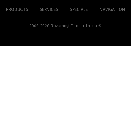
PRODUCTS
SERVICES
SPECIALS
NAVIGATION
2006-2026 Rozumnyi Dim – rdim.ua ©