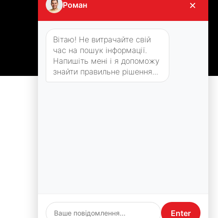
×
Роман
Вітаю! Не витрачайте свій
час на пошук інформації.
Напишіть мені і я допоможу
знайти правильне рішення...
Enter