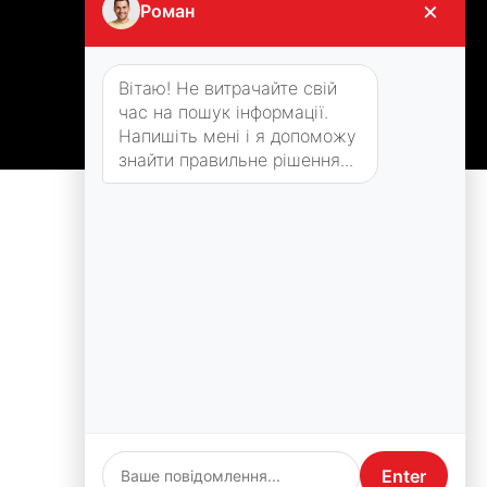
×
Роман
Вітаю! Не витрачайте свій
час на пошук інформації.
Напишіть мені і я допоможу
знайти правильне рішення...
Enter