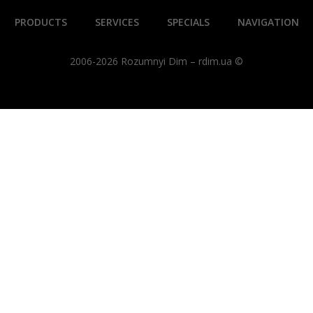
PRODUCTS
SERVICES
SPECIALS
NAVIGATION
2006-2026 Rozumnyi Dim – rdim.ua ©