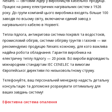
Nexans — світовий лідер у виробництві кабельної продукції.
Працює на ринку електричних нагрівальних систем з 1926
року. До групи компаній цього виробника входять більше 100
заводів по всьому світу, включаючи єдиний завод з
нагрівального кабелю в Норвегії.
Тепла підлога, антикригова система покрівлі та водостоків,
промисловий обігрів, системи обігріву грунтів і газонів — ми
рекомендуємо продукцію Nexans кожному, для кого важлива
надійна робота обладнання. Гарантія виробника на
електричну теплу підлогу — 20 років. Всі вироби відповідають
міжнародним стандартам IEC CENELEC та вимогам
Європейської директиви по низьковольтному струму.
Телефонуйте, ваш персональний менеджер надасть детальну
консультацію та допоможе розрахувати оптимальну для
ваших завдань систему!
Ефективна система опалення