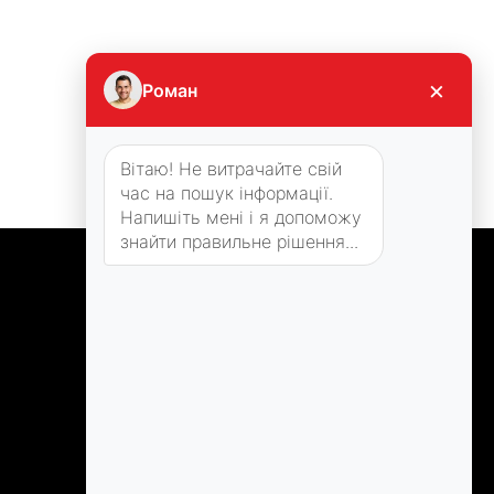
×
Роман
Вітаю! Не витрачайте свій
час на пошук інформації.
Напишіть мені і я допоможу
знайти правильне рішення...