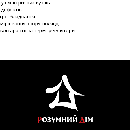
ну електричних вузлів;
 дефектів;
трообладнання;
ірювання опору ізоляції;
ої гарантії на терморегулятори.