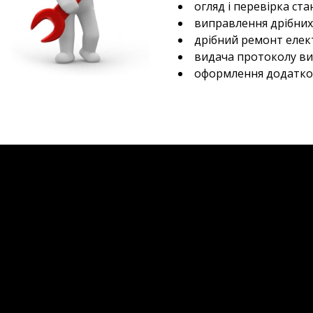
огляд і перевірка ста
виправлення дрібних
дрібний ремонт елек
видача протоколу вим
оформлення додатков