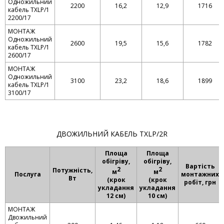
Одножильний
2200
16,2
12,9
1716
кабель TXLP/1
2200/17
МОНТАЖ
Одножильний
2600
19,5
15,6
1782
кабель TXLP/1
2600/17
МОНТАЖ
Одножильний
3100
23,2
18,6
1899
кабель TXLP/1
3100/17
ДВОЖИЛЬНИЙ КАБЕЛЬ TXLP/2R
Площа
Площа
обігріву,
обігріву,
Вартість
2
2
Потужність,
м
м
Послуга
монтажних
Вт
(крок
(крок
робіт, грн
укладання
укладання
12 см)
10 см)
МОНТАЖ
Двожильний