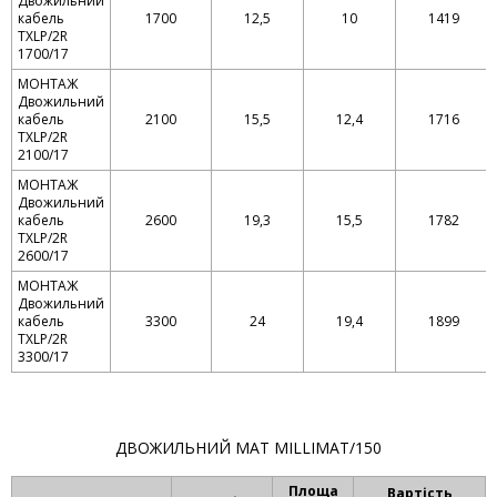
Двожильний
кабель
1700
12,5
10
1419
TXLP/2R
1700/17
МОНТАЖ
Двожильний
кабель
2100
15,5
12,4
1716
TXLP/2R
2100/17
МОНТАЖ
Двожильний
кабель
2600
19,3
15,5
1782
TXLP/2R
2600/17
МОНТАЖ
Двожильний
кабель
3300
24
19,4
1899
TXLP/2R
3300/17
ДВОЖИЛЬНИЙ МАТ MILLIMAT/150
Площа
Вартість