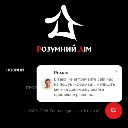
НОВИНИ
ЗАПИТАННЯ ТА ВІДПОВІДІ
ДОСТАВКА
×
Роман
ЗАМІР
Вітаю! Не витрачайте свій час
на пошук інформації. Напишіть
ПРОДУКЦІЯ
ПОСЛУГИ
АКЦІЇ
мені і я допоможу знайти
НАВІГАЦІЯ ПО САЙТУ
правильне рішення...
💬
2006-2026 Тепла підлога – rdim.ua ©