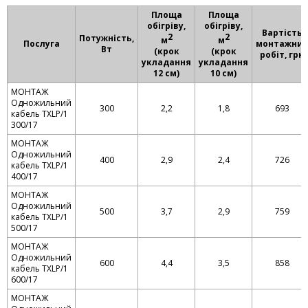
Площа
Площа
обігріву,
обігріву,
Вартість
2
2
Потужність,
м
м
Послуга
монтажних
Вт
(крок
(крок
робіт, грн
укладання
укладання
12 см)
10 см)
МОНТАЖ
Одножильний
300
2,2
1,8
693
кабель TXLP/1
300/17
МОНТАЖ
Одножильний
400
2,9
2,4
726
кабель TXLP/1
400/17
МОНТАЖ
Одножильний
500
3,7
2,9
759
кабель TXLP/1
500/17
МОНТАЖ
Одножильний
600
4,4
3,5
858
кабель TXLP/1
600/17
МОНТАЖ