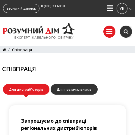
0 (800) 33 60 98
УКРАЇ
ЗВОРОТНІЙ ДЗВІНОК
Співпраця
СПІВПРАЦЯ
Для дистриб’юторів
Для постачальників
Запрошуємо до співпраці
регіональних дистриб’юторів