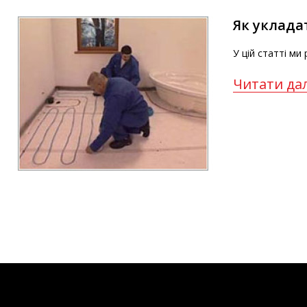
Як уклада
У цій статті ми
Читати дал