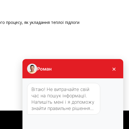
го процесу, як укладання теплої підлоги
×
Роман
Вітаю! Не витрачайте свій
час на пошук інформації.
Напишіть мені і я допоможу
знайти правильне рішення...