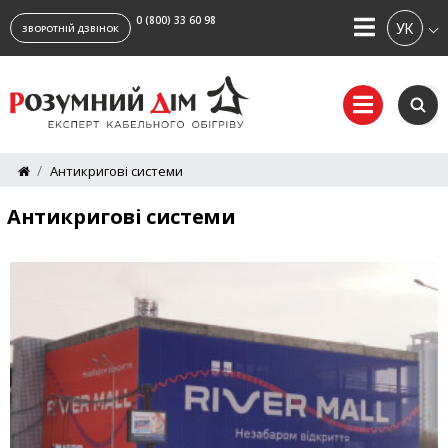
0 (800) 33 60 98
УКРАЇ
ЗВОРОТНІЙ ДЗВІНОК
Антикригові системи
Антикригові системи