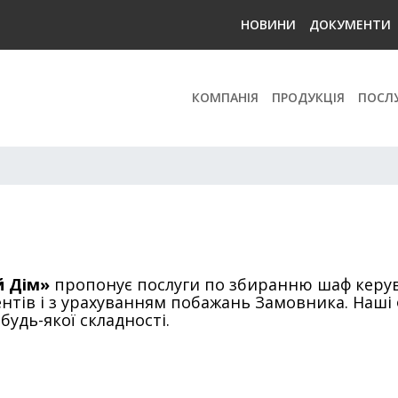
НОВИНИ
ДОКУМЕНТИ
КОМПАНІЯ
ПРОДУКЦІЯ
ПОСЛ
й Дім»
пропонує послуги по збиранню шаф керув
тів і з урахуванням побажань Замовника. Наші ф
будь-якої складності.