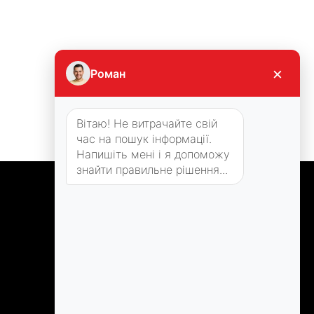
×
Роман
Вітаю! Не витрачайте свій
час на пошук інформації.
Напишіть мені і я допоможу
знайти правильне рішення...