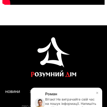
НОВИНИ
ЗАПИТАННЯ ТА ВІДПОВІДІ
ДОСТАВКА
×
Роман
ЗАМІР
Вітаю! Не витрачайте свій час
на пошук інформації. Напишіть
ПРОДУКЦІЯ
ПОСЛУГИ
АКЦІЇ