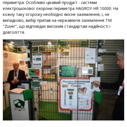
периметра. Особливо цікавий продукт - системи
електрошокової охорони периметра HAGROY-HR 10000. На
кожну таку огорожу необхідно якісне заземлення, і, не
випадково, вибір припав на нержавіюче заземлення ТМ
"Zuver", що відповідає високим стандартам надійності і
довголіття.