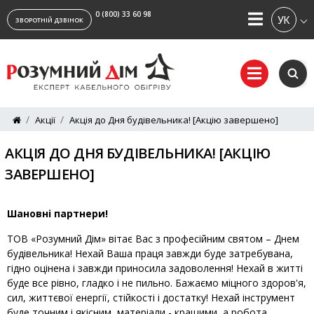
0 (800) 33 60 98
УКРАЇ
ЗВОРОТНІЙ ДЗВІНОК
Акції
Акція до Дня будівельника! [Акцію завершено]
АКЦІЯ ДО ДНЯ БУДІВЕЛЬНИКА! [АКЦІЮ
ЗАВЕРШЕНО]
Шановні партнери!
ТОВ «Розумний Дім» вітає Вас з професійним святом – Днем
будівельника! Нехай Ваша праця завжди буде затребувана,
гідно оцінена і завжди приносила задоволення! Нехай в житті
буде все рівно, гладко і не пильно. Бажаємо міцного здоров'я,
сил, життєвої енергії, стійкості і достатку! Нехай інструмент
буде точним і якісним, матеріали - кращими, а робота