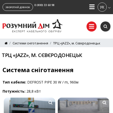
0 (800) 33 60 98
УКРАЇ
ЗВОРОТНІЙ ДЗВІНОК
Системи сніготанення
ТРЦ «JAZZ», м. Сєвєродонецьк
ТРЦ «JAZZ», М. СЄВЄРОДОНЕЦЬК
Система сніготанення
Тип кабелю:
DEFROST PIPE 30 W / m, 960м
Потужність:
28,8 кВт