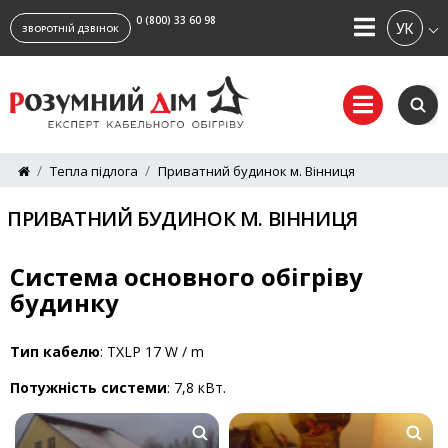
0 (800) 33 60 98
УКРАЇ
ЗВОРОТНІЙ ДЗВІНОК
Тепла підлога
Приватний будинок м. Вінниця
ПРИВАТНИЙ БУДИНОК М. ВІННИЦЯ
Система основного обігріву
будинку
Тип кабелю
: TXLP 17 W / m
Потужність системи
: 7,8 кВт.