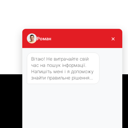
×
Роман
Вітаю! Не витрачайте свій
час на пошук інформації.
Напишіть мені і я допоможу
знайти правильне рішення...