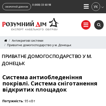
0 (800) 33 60 98
УКРАЇ
ЗВОРОТНІЙ ДЗВІНОК
Антикригові системи
Приватне домогосподарство у м. Донецьк
ПРИВАТНЕ ДОМОГОСПОДАРСТВО У М.
ДОНЕЦЬК
Система антиобледеніння
покрівлі. Система сніготанення
відкритих площадок
Потужність
: 95 кВт