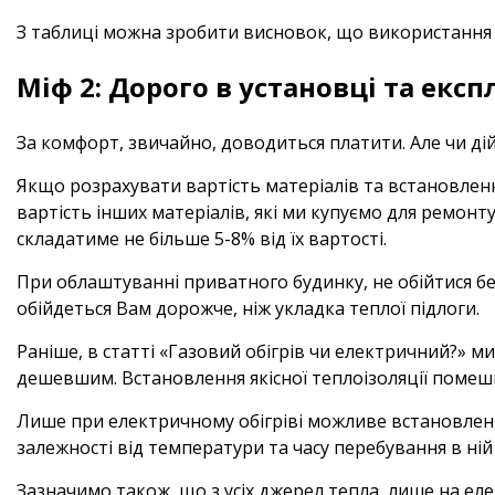
З таблиці можна зробити висновок, що використання з
Міф 2: Дорого в установці та експл
За комфорт, звичайно, доводиться платити. Але чи дій
Якщо розрахувати вартість матеріалів та встановленн
вартість інших матеріалів, які ми купуємо для ремонту 
складатиме не більше 5-8% від їх вартості.
При облаштуванні приватного будинку, не обійтися бе
обійдеться Вам дорожче, ніж укладка теплої підлоги.
Раніше, в статті «Газовий обігрів чи електричний?» ми
дешевшим. Встановлення якісної теплоізоляції поме
Лише при електричному обігріві можливе встановленн
залежності від температури та часу перебування в ній
Зазначимо також, що з усіх джерел тепла, лише на е