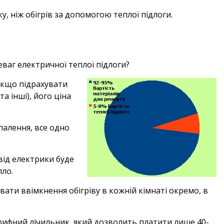
 ніж обігрів за допомогою теплої підлоги.
еваг електричної теплої підлоги?
 якщо підрахувати
а інші), його ціна
палення, все одно
 від електрики буде
ло.
ти ввімкнення обігріву в кожній кімнаті окремо, в
рифний лічильник, який дозволить платити лише 40-