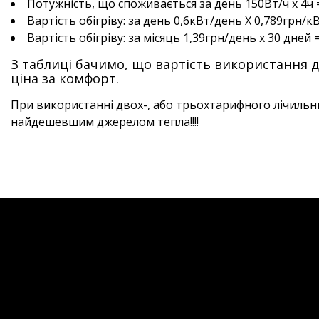
Потужність, що споживається за день 150Вт/ч х 4ч =
Вартість обігріву: за день 0,6кВт/день Х 0,789грн/к
Вартість обігріву: за місяць 1,39грн/день х 30 дней =
З таблиці бачимо, що вартість використання до
ціна за комфорт.
При використанні двох-, або трьохтарифного лічильн
найдешевшим джерелом тепла!!!!