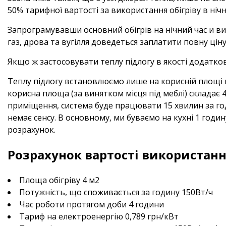
50% тарифної вартості за використання обігріву в ні
Запрограмувавши основний обігрів на нічний час и в
газ, дрова та вугілля доведеться заплатити повну цін
Якщо ж застосовувати теплу підлогу в якості додатков
Теплу підлогу встановлюємо лише на корисній площі к
корисна площа (за винятком місця під меблі) складає 
приміщення, система буде працювати 15 хвилин за го
немає сенсу. В основному, ми буваємо на кухні 1 годи
розрахунок.
Розрахунок вартості використанн
Площа обігріву 4 м2
Потужність, що споживається за годину 150Вт/ч
Час роботи протягом доби 4 години
Тариф на електроенергію 0,789 грн/кВт