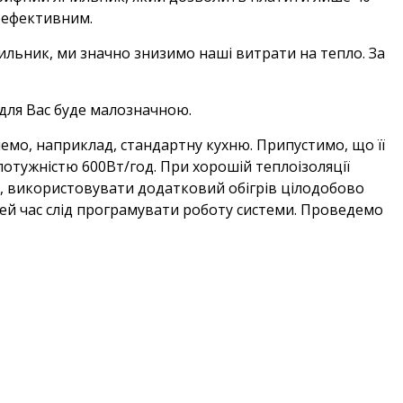
гоефективним.
ильник, ми значно знизимо наші витрати на тепло. За
 для Вас буде малозначною.
мемо, наприклад, стандартну кухню. Припустимо, що її
потужністю 600Вт/год. При хорошій теплоізоляції
, використовувати додатковий обігрів цілодобово
 цей час слід програмувати роботу системи. Проведемо