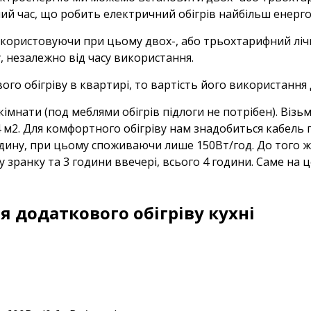
чний час, що робить електричний обігрів найбільш енер
икористовуючи при цьому двох-, або трьохтарифний ліч
у, незалежно від часу використання.
ого обігріву в квартирі, то вартість його використання
імнати (под меблями обігрів підлоги не потрібен). Візь
4 м2. Для комфортного обігріву нам знадобиться кабель 
дину, при цьому споживаючи лише 150Вт/год. До того ж
ну зранку та 3 години ввечері, всього 4 години. Саме на
я додаткового обігріву кухні