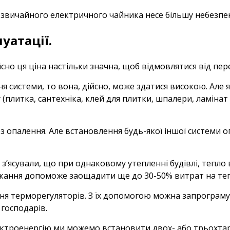
вичайного електричного чайника несе більшу небезпеку,
уатації.
сно ця ціна настільки значна, щоб відмовлятися від пер
я системи, то вона, дійсно, може здатися високою. Але
(плитка, сантехніка, клей для плитки, шпалери, ламінат т
з опалення. Але встановлення будь-якої іншої системи о
 з’ясували, що при однаковому утепленні будівлі, тепло
шкання допоможе заощадити ще до 30-50% витрат на теп
я терморегуляторів. З їх допомогою можна запрограмува
 господарів.
лектроенергію ми можемо встановити двох- або трьохта