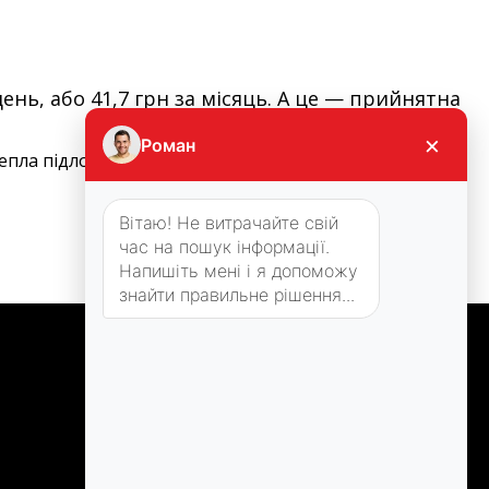
ень, або 41,7 грн за місяць. А це — прийнятна
×
Роман
епла підлога є найбільш енергоефективним і
Вітаю! Не витрачайте свій
час на пошук інформації.
Напишіть мені і я допоможу
знайти правильне рішення...