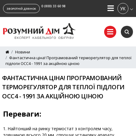
0 (800) 33 60 98
УКРАЇ
ЗВОРОТНІЙ ДЗВІНОК
Новини
Фантастична ціна! Програмований терморегулятор для теплої
підлоги ОСС4 - 1991 за акційною ціною
ФАНТАСТИЧНА ЦІНА! ПРОГРАМОВАНИЙ
ТЕРМОРЕГУЛЯТОР ДЛЯ ТЕПЛОЇ ПІДЛОГИ
ОСС4 - 1991 ЗА АКЦІЙНОЮ ЦІНОЮ
Переваги:
Найтонший на ринку термостат з контролем часу,
товщиною всього 20 мм, спрощує установку апарату.