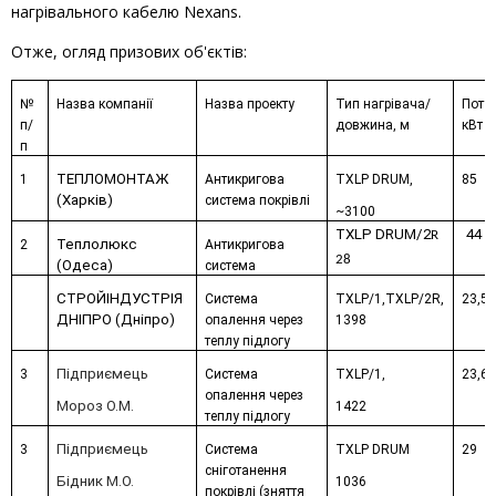
нагрівального кабелю Nexans.
Отже, огляд призових об'єктів:
№
Назва компанії
Назва проекту
Тип нагрівача/
Потуж
п/
довжина, м
кВт
п
ТЕПЛОМОНТАЖ
1
Антикригова
TXLP
DRUM
,
85
(Харків)
система покрівлі
~3100
TXLP DRUM/2
44
R
Теплолюкс
2
Антикригова
28
(Одеса)
система
СТРОЙІНДУСТРІЯ
Система
TXLP/1
,
TXLP/2R
,
23,5
ДНІПРО (Дніпро)
опалення через
1398
теплу підлогу
Підприємець
3
Система
TXLP/1
,
23,6
опалення через
Мороз О.М.
1422
теплу підлогу
Підприємець
3
Система
TXLP DRUM
29
сніготанення
Бідник М.О.
1036
покрівлі (зняття