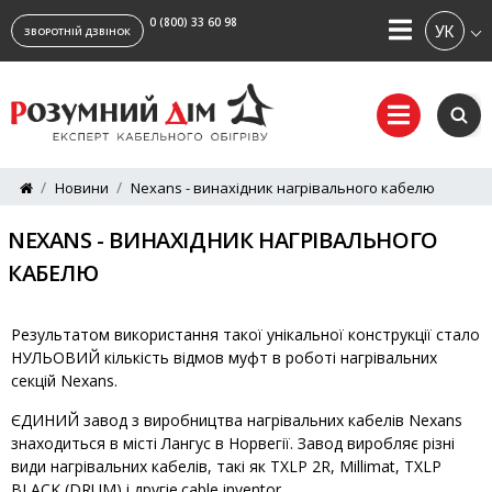
0 (800) 33 60 98
УКРАЇ
ЗВОРОТНІЙ ДЗВІНОК
Новини
Nexans - винахідник нагрівального кабелю
NEXANS - ВИНАХІДНИК НАГРІВАЛЬНОГО
КАБЕЛЮ
Результатом використання такої унікальної конструкції стало
НУЛЬОВИЙ кількість відмов муфт в роботі нагрівальних
секцій Nexans.
ЄДИНИЙ завод з виробництва нагрівальних кабелів Nexans
знаходиться в місті Лангус в Норвегії. Завод виробляє різні
види нагрівальних кабелів, такі як TXLP 2R, Millimat, TXLP
BLACK (DRUM) і другіе.cable inventor