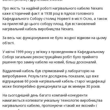
Про якість та надійній роботі нагрівального кабелю Nexans
каже історичний факт: в 1938 році в підлозі головного
Кафедрального Собору столиці Норвегії в місті Осло, а також
на прилеглій до цього собору площі, був встановлений
нагрівальний кабель виробництва Nexans.
За весь час функціонування не було жодної відмови на цьому
об'єкті.
У квітні 1999 року у зв'язку з проведенням в Кафедральному
Соборі загальних реконструкційних робіт було прийнято
рішення про заміну кабелю на новий, більш досконалий.
Віддалений кабель був спрямований у лабораторію на
випробування. Результати досліджень показали, що вже
відпрацював 60 років нагрівальний кабель старої модифікації
може безперебійно функціонувати ще як мінімум 30 років.
На сьогоднішній день багато компаній-конкуренти
намагаються копіювати унікальну технологію виробництва
нагрівального кабелю, пропонуючи «такий же якісний» і