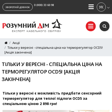
0 (800) 33 60 98
УКРАЇ
ЗВОРОТНІЙ ДЗВІНОК
Акції
Тільки у вересні - спеціальна ціна на терморегулятор OCD5!
[Акція закінчена]
ТІЛЬКИ У ВЕРЕСНІ - СПЕЦІАЛЬНА ЦІНА НА
ТЕРМОРЕГУЛЯТОР OCD5! [АКЦІЯ
ЗАКІНЧЕНА]
Тільки у вересні є можливість придбати сенсорний
терморегулятор для теплої підлоги OCD5 за
спеціальною ціною 2 898 грн!