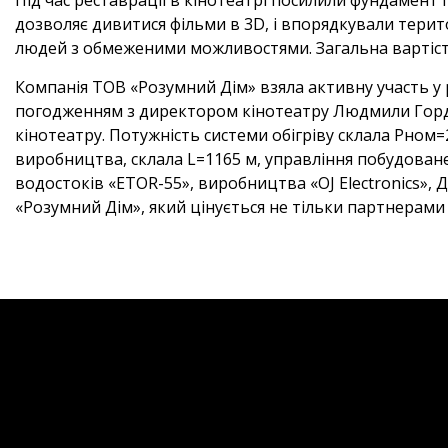
дозволяє дивитися фільми в 3D, і впорядкували терито
людей з обмеженими можливостями. Загальна вартість 
Компанія ТОВ «Розумний Дім» взяла активну участь у 
погодженням з директором кінотеатру Людмили Гордела
кінотеатру. Потужність системи обігріву склала Рном=
виробництва, склала L=1165 м, управління побудоване 
водостоків «ETOR-55», виробництва «OJ Electronics»,
«Розумний Дім», який цінується не тільки партнерами