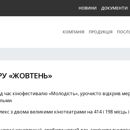
НОВИНИ
ДОКУМЕНТИ
КОМПАНІЯ
ПРОДУКЦІЯ
ПОСЛ
РУ «ЖОВТЕНЬ»
д час кінофестивалю «Молодість», урочисто відкрив мер
льми.
екс з двома великими кінотеатрами на 414 і 198 місць
і несучі конструкції, зробили новий дах, замінили внутр