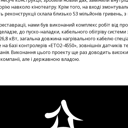
рію навколо кінотеатру. Крім того, на вході змонтували
реконструкції склала близько 53 мільйонів гривень, з н
реставрації, нами був виконаний комплекс робіт від пр
дзе, до пуско-наладки, кабельного обігріву системи зл
26,8 кВт, загальна довжина нагрівального кабелю спеці
на базі контролерів «ETO2-4550», зовнішніх датчиків те
 Данія. Виконання цього проекту ще раз доводить високи
 компанії, але і державною владою.