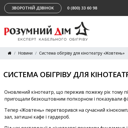
ЗВОРОТНІЙ ДЗВІНОК
0 (800) 33 60 98
Новини
Система обігріву для кінотеатру «Жовтень»
СИСТЕМА ОБІГРІВУ ДЛЯ КІНОТЕАТ
Оновлений кінотеатр, що пережив пожежу рік тому пі
пригощали безкоштовним попкорном і показували фі
Тепер «Жовтень» перетворився на сучасний кінокомпл
зал, затишні кафе і гардероб.
Під час реставрації в кінотеатрі посилили фундамент 