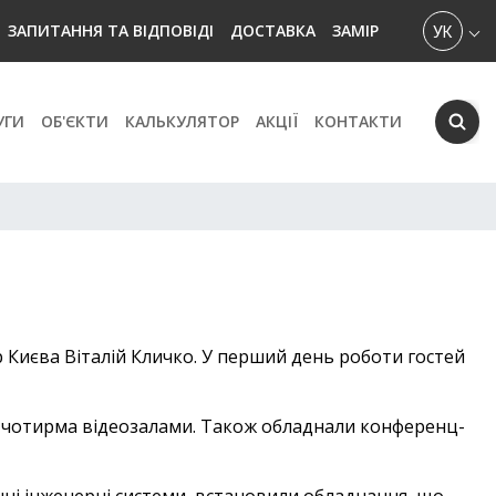
УКРАЇН
ЗАПИТАННЯ ТА ВІДПОВІДІ
ДОСТАВКА
ЗАМІР
УГИ
ОБ'ЄКТИ
КАЛЬКУЛЯТОР
АКЦІЇ
КОНТАКТИ
 Києва Віталій Кличко. У перший день роботи гостей
 і чотирма відеозалами. Також обладнали конференц-
ішні інженерні системи, встановили обладнання, що