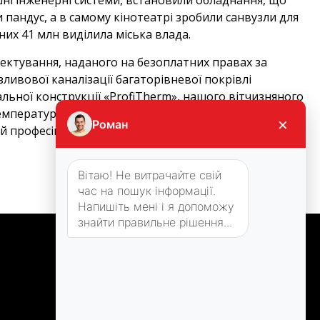
 пандус, а в самому кінотеатрі зробили санвузли для
их 41 млн виділила міська влада.
оектування, наданого на безоплатних правах за
ивової каналізації багаторівневої покрівлі
альної конструкції «ProfiTherm», нашого вітчизняного
мператури повітря «ETF-744/99» і датчиків для
×
Роман
й професійний рівень співробітників компанії
Вітаю! Не витрачайте свій
час на пошук інформації.
Напишіть мені і я допоможу
знайти правильне рішення...