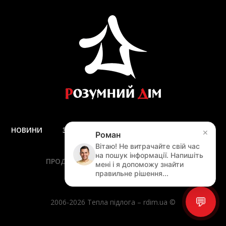
НОВИНИ
ЗАПИТАННЯ ТА ВІДПОВІДІ
ДОСТАВКА
×
Роман
ЗАМІР
Вітаю! Не витрачайте свій час
на пошук інформації. Напишіть
ПРОДУКЦІЯ
ПОСЛУГИ
АКЦІЇ
мені і я допоможу знайти
НАВІГАЦІЯ ПО САЙТУ
правильне рішення...
💬
2006-2026 Тепла підлога – rdim.ua ©