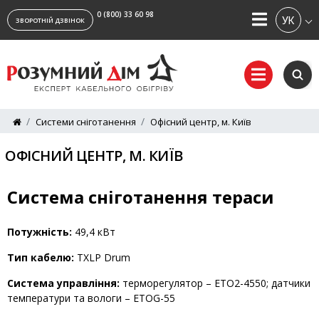
0 (800) 33 60 98
УКРАЇ
ЗВОРОТНІЙ ДЗВІНОК
Системи сніготанення
Офісний центр, м. Київ
ОФІСНИЙ ЦЕНТР, М. КИЇВ
Система сніготанення тераси
Потужність:
49,4 кВт
Тип кабелю:
TXLP Drum
Система управління:
терморегулятор – ETО2-4550; датчики
температури та вологи – ETOG-55