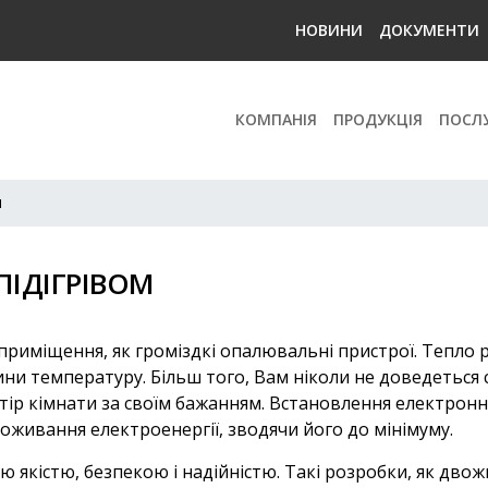
НОВИНИ
ДОКУМЕНТИ
КОМПАНІЯ
ПРОДУКЦІЯ
ПОСЛ
м
ПІДІГРІВОМ
риміщення, як громіздкі опалювальні пристрої. Тепло 
температуру. Більш того, Вам ніколи не доведеться с
стір кімнати за своїм бажанням. Встановлення електрон
живання електроенергії, зводячи його до мінімуму.
ю якістю, безпекою і надійністю. Такі розробки, як дв