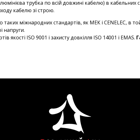
алюмінієва трубка по всій довжині кабелю) в кабельних
ходу кабелю зі строю.
до таких міжнародних стандартів, як МЕК і CENELEC, в т
ї напруги.
в якості ISO 9001 і захисту довкілля ISO 14001 і EMAS.
Г