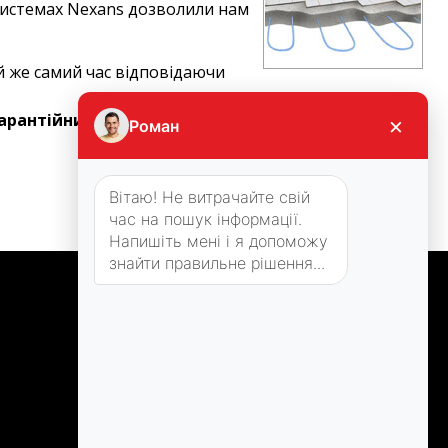
 системах Nexans дозволили нам
ой же самий час відповідаючи
арантійний термін служби продукції компанії
×
Роман
Вітаю! Не витрачайте свій
час на пошук інформації.
Напишіть мені і я допоможу
знайти правильне рішення...