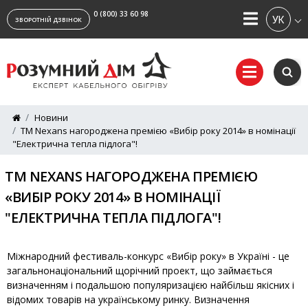
0 (800) 33 60 98
УКРАЇ
ЗВОРОТНІЙ ДЗВІНОК
Новини
ТМ Nexans нагороджена премією «Вибір року 2014» в номінації
"Електрична тепла підлога"!
ТМ NEXANS НАГОРОДЖЕНА ПРЕМІЄЮ
«ВИБІР РОКУ 2014» В НОМІНАЦІЇ
"ЕЛЕКТРИЧНА ТЕПЛА ПІДЛОГА"!
Міжнародний фестиваль-конкурс «Вибір року» в Україні - це
загальнонаціональний щорічний проект, що займається
визначенням і подальшою популяризацією найбільш якісних і
відомих товарів на українському ринку. Визначення