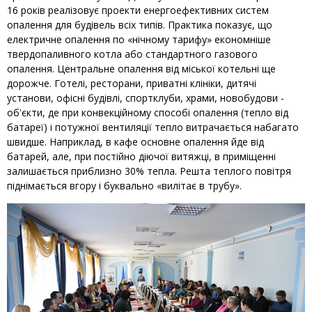
16 років реалізовує проекти енергоефективних систем
опалення для будівель всіх типів. Практика показує, що
електричне опалення по «нічному тарифу» економніше
твердопаливного котла або стандартного газового
опалення. Центральне опалення від міської котельні ще
дорожче. Готелі, ресторани, приватні клініки, дитячі
установи, офісні будівлі, спортклуби, храми, новобудови -
об'єкти, де при конвекційному способі опалення (тепло від
батареї) і потужної вентиляції тепло витрачається набагато
швидше. Наприклад, в кафе основне опалення йде від
батарей, але, при постійно діючої витяжці, в приміщенні
залишається приблизно 30% тепла. Решта теплого повітря
піднімається вгору і буквально «вилітає в трубу».