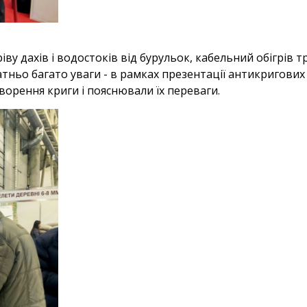
ву дахів і водостоків від бурульок, кабельний обігрів тр
ньо багато уваги - в рамках презентації антикригових 
ворення криги і пояснювали їх переваги.