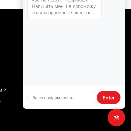
Напишіть мені і я допоможу
знайти правильне рішення...
МІР
Enter
У
💬