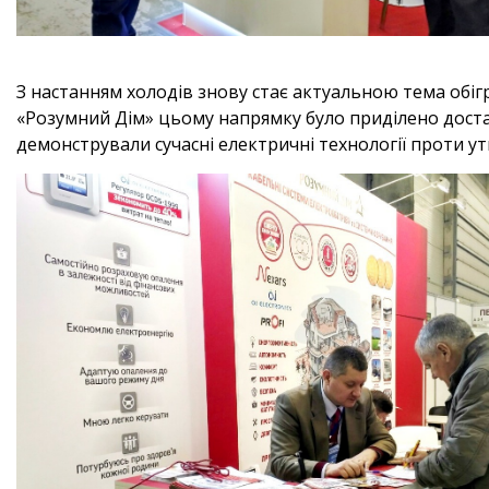
З настанням холодів знову стає актуальною тема обігрі
«Розумний Дім» цьому напрямку було приділено достат
демонстрували сучасні електричні технології проти ут