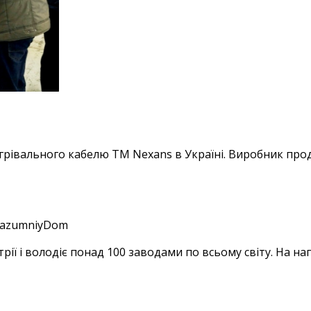
вального кабелю ТМ Nexans в Україні. Виробник продукці
/RazumniyDom
рії і володіє понад 100 заводами по всьому світу. На наг