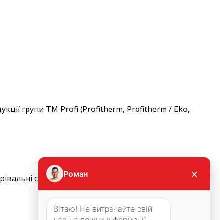
ї групи ТМ Profi (Profitherm, Profitherm / Eko,
×
Роман
рівальні секції Nexans в системах «тепла підлога» діє
Вітаю! Не витрачайте свій
час на пошук інформації.