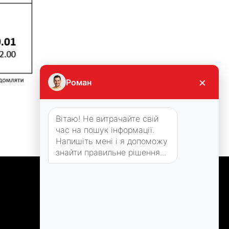
×
Роман
Вітаю! Не витрачайте свій
час на пошук інформації.
Напишіть мені і я допоможу
знайти правильне рішення...