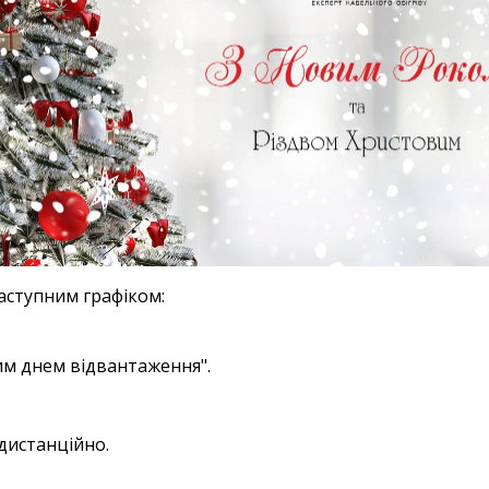
аступним графіком:
им днем відвантаження".
дистанційно.