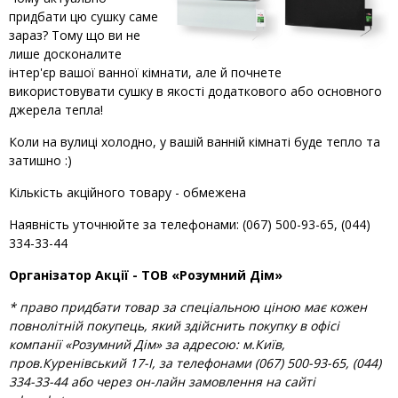
придбати цю сушку саме
зараз? Тому що ви не
лише досконалите
інтер'єр вашої ванної кімнати, але й почнете
використовувати сушку в якості додаткового або основного
джерела тепла!
Коли на вулиці холодно, у вашій ванній кімнаті буде тепло та
затишно :)
Кількість акційного товару - обмежена
Наявність уточнюйте за телефонами: (067) 500-93-65, (044)
334-33-44
Організатор Акції - ТОВ «Розумний Дім»
* право придбати товар за спеціальною ціною має кожен
повнолітній покупець, який здійснить покупку в офісі
компанії «Розумний Дім» за адресою: м.Київ,
пров.Куренівський 17-І, за телефонами (067) 500-93-65, (044)
334-33-44 або через он-лайн замовлення на сайті