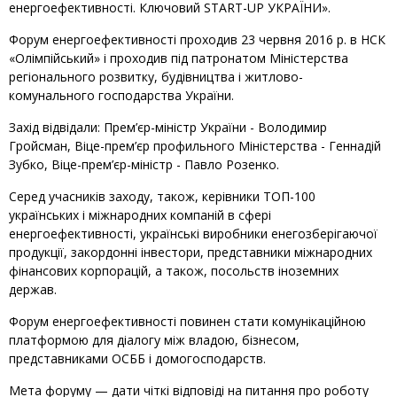
енергоефективності. Ключовий START-UP УКРАЇНИ».
Форум енергоефективності проходив 23 червня 2016 р. в НСК
«Олімпійський» і проходив під патронатом Міністерства
регіонального розвитку, будівництва і житлово-
комунального господарства України.
Захід відвідали: Прем’єр-міністр України - Володимир
Гройсман, Віце-прем’єр профильного Міністерства - Геннадій
Зубко, Віце-прем’єр-міністр - Павло Розенко.
Серед учасників заходу, також, керівники ТОП-100
українських і міжнародних компаній в сфері
енергоефективності, українські виробники енегозберігаючої
продукції, закордонні інвестори, представники міжнародних
фінансових корпорацій, а також, посольств іноземних
держав.
Форум енергоефективності повинен стати комунікаційною
платформою для діалогу між владою, бізнесом,
представниками ОСББ і домогосподарств.
Мета форуму — дати чіткі відповіді на питання про роботу