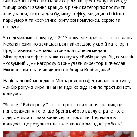
Близько 40 торгових марок отримали престижну нагороду
"Вибір року" і звання кращих в різних категоріях: продукти
харчування, техніка для будинку і офісу, медицина і гігієна,
парфумерія та косметика, житлові комплекси, сервіс та
послуги.
За підсумками конкурсу, з 2013 року електрична тепла підлога
Nexans незмінно залишається найкращою у своїй категорії!
Представники компаній отримали почесні медалі
Міжнародного фестивалю-конкурсу «Вибір року». Від компанії
«Розумний Дім» нагороду отримували директор В'ячеслав
Ніконов і виконавчий директор Андрій Вербицький!
Національний менеджер Міжнародного фестивалю-конкурсу
«Вибір року» в Україні Ганна Рденко відзначила престижність
конкурсу:
"Звання "Вибір року "- це не просто визнання кращих, це
підтвердження того, що бренд вибрав вдалу стратегію, є
лідером якості і завоював серця покупців. Перемога в
конкурсі - це результат наполегливої ​​командної роботи".