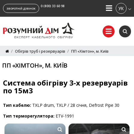
0 (800) 33 60 98
УКРАЇ
ЗВОРОТНІЙ ДЗВІНОК
Обігрів труб і резервуарів
ПП «Хімтон», м. Київ
ПП «ХІМТОН», М. КИЇВ
Система обігріву 3-х резервуарів
по 15м3
Тип кабелю:
TXLP drum, TXLP / 28 січня, Defrost Pipe 30
Тип терморегулятора:
ETV-1991