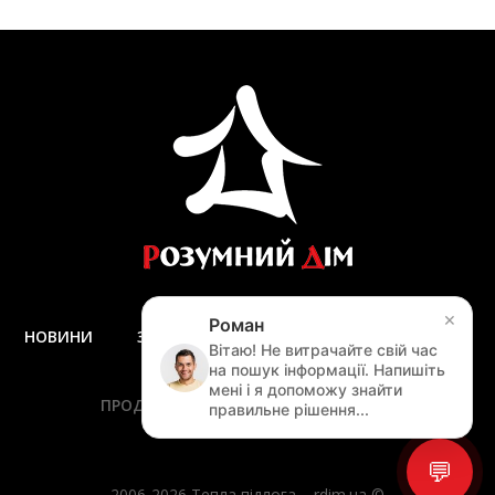
×
Роман
НОВИНИ
ЗАПИТАННЯ ТА ВІДПОВІДІ
ДОСТАВКА
Вітаю! Не витрачайте свій час
ЗАМІР
на пошук інформації. Напишіть
мені і я допоможу знайти
ПРОДУКЦІЯ
ПОСЛУГИ
АКЦІЇ
правильне рішення...
НАВІГАЦІЯ ПО САЙТУ
💬
2006-2026 Тепла підлога – rdim.ua ©