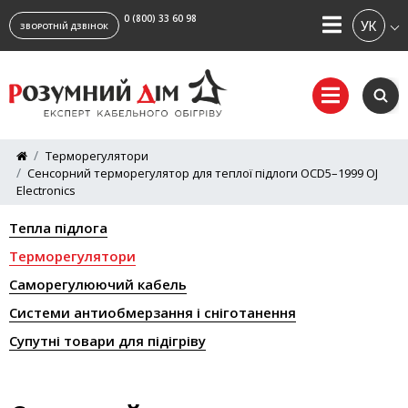
0 (800) 33 60 98
УКРАЇ
ЗВОРОТНІЙ ДЗВІНОК
Терморегулятори
Сенсорний терморегулятор для теплої підлоги OCD5–1999 OJ
Electronics
Тепла підлога
Терморегулятори
Саморегулюючий кабель
Системи антиобмерзання і сніготанення
Супутні товари для підігріву